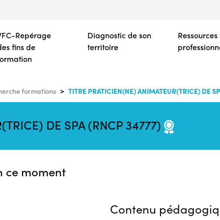
Aller
au
contenu
VFC-Repérage
Diagnostic de son
Ressources
principal
des fins de
territoire
professionn
formation
TITRE PRATICIEN(NE) ANIMATEUR(TRICE) DE SP
erche formations
(TRICE) DE SPA (RNCP 34777)
n ce moment
Contenu pédagogiq