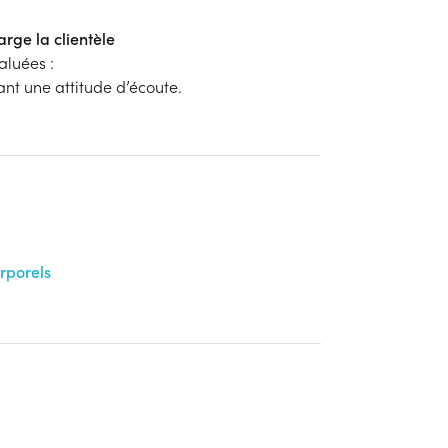
arge la clientèle
aluées :
tant une attitude d’écoute.
orporels