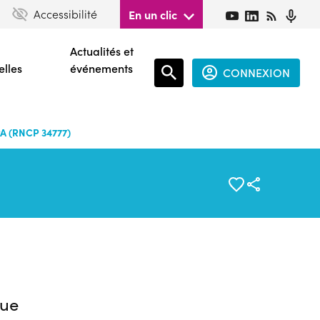
Accessibilité
En un clic
Actualités et
elles
événements
CONNEXION
Espace
connecté
A (RNCP 34777)
guest
ue