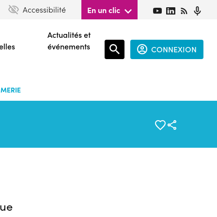
Accessibilité
En un clic
Actualités et
elles
événements
CONNEXION
Espace
connecté
UMERIE
guest
ue