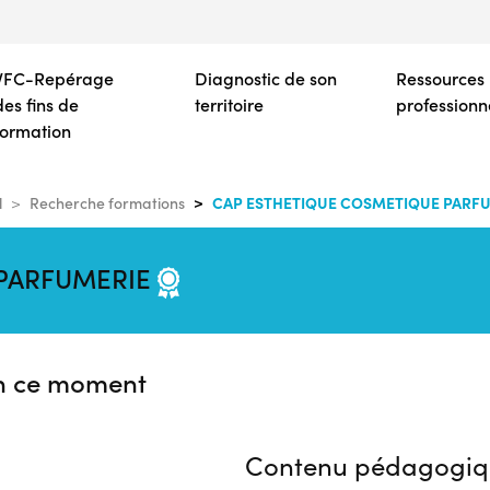
Aller
au
contenu
VFC-Repérage
Diagnostic de son
Ressources
principal
des fins de
territoire
professionn
formation
CAP ESTHETIQUE COSMETIQUE PARF
l
Recherche formations
 PARFUMERIE
n ce moment
Contenu pédagogiq