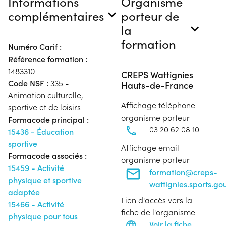
Informations
Organisme
complémentaires
porteur de
la
formation
Numéro Carif :
Référence formation :
1483310
CREPS Wattignies
Code NSF :
335 -
Hauts-de-France
Animation culturelle,
Affichage téléphone
sportive et de loisirs
organisme porteur
Formacode principal :
03 20 62 08 10
15436 - Éducation
sportive
Affichage email
Formacode associés :
organisme porteur
15459 - Activité
formation@creps-
physique et sportive
wattignies.sports.gou
adaptée
Lien d'accès vers la
15466 - Activité
fiche de l'organisme
physique pour tous
Voir la fiche