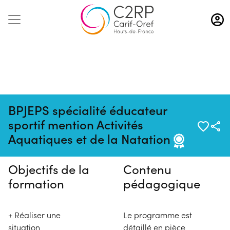
Aller
au
contenu
principal
BPJEPS spécialité éducateur
Pas de session programmée en
sportif mention Activités
ce moment
Aquatiques et de la Natation
Objectifs de la
Contenu
formation
pédagogique
+ Réaliser une
Le programme est
situation
détaillé en pièce