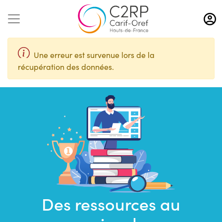
Aller
au
contenu
principal
Une erreur est survenue lors de la
récupération des données.
Des ressources au
Saisir