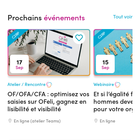
Prochains
événements
Tout voir
C2RP
C2RP
17
15
Sep
Sep
Atelier / Rencontre
Webinaire
OF/OFA/CFA : optimisez vos
Et si l’égalité 
saisies sur OFeli, gagnez en
hommes devenai
lisibilité et visibilité
pour votre org
formation ?
En ligne (atelier Teams)
En ligne