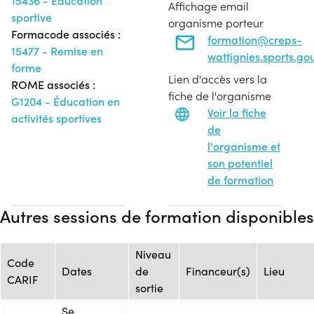
15436 - Éducation
Affichage email
sportive
organisme porteur
Formacode associés :
formation@creps-
15477 - Remise en
wattignies.sports.gou
forme
Lien d'accès vers la
ROME associés :
fiche de l'organisme
G1204 - Éducation en
Voir la fiche
activités sportives
de
l'organisme et
son potentiel
de formation
Autres sessions de formation disponibles
Niveau
Code
Dates
de
Financeur(s)
Lieu
CARIF
sortie
Se