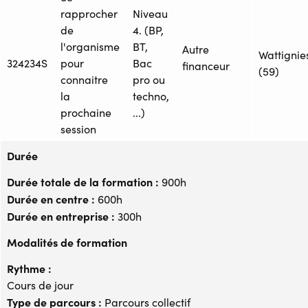
rapprocher
Niveau
de
4. (BP,
l'organisme
BT,
Autre
Wattignie
324234S
pour
Bac
financeur
(59)
connaitre
pro ou
la
techno,
prochaine
...)
session
Durée
Durée totale de la formation :
900h
Durée en centre :
600h
Durée en entreprise :
300h
Modalités de formation
Rythme :
Cours de jour
Type de parcours :
Parcours collectif