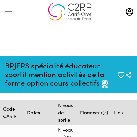
Aller
au
contenu
principal
BPJEPS spécialité éducateur
Mise à jour :
Formation :
Source : CREPS Wattignies
sportif mention activités de la
03/02/2026
1504434
Hauts-de-France
forme option cours collectifs
Session de formation
Niveau
Code
Dates
de
Financeur(s)
Lieu
CARIF
sortie
Niveau