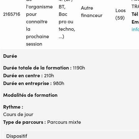
TR
l'organisme
BT,
Autre
Loos
Tél 
2165716
pour
Bac
financeur
(59)
connaitre
pro ou
Ema
la
techno,
inf
prochaine
...)
session
Durée
Durée totale de la formation :
1190h
Durée en centre :
210h
Durée en entreprise :
980h
Modalités de formation
Rythme :
Cours de jour
Type de parcours :
Parcours mixte
Dispositif