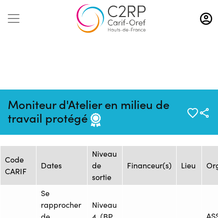
Aller
au
contenu
principal
Mise à jour :
Formation :
Source : IRTS HDF - Site
Moniteur d'Atelier en milieu de
17/09/2025
1504817
Métropole Lilloise
travail protégé
Session de formation
Niveau
Code
Dates
de
Financeur(s)
Lieu
Or
CARIF
sortie
Se
rapprocher
Niveau
AS
de
4. (BP,