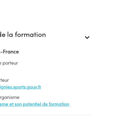
e la formation
e-France
e porteur
rteur
nies.sports.gouv.fr
'organisme
nisme et son potentiel de formation