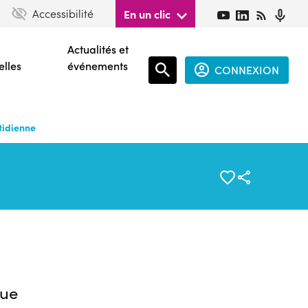
Accessibilité
En un clic
Actualités et
elles
événements
CONNEXION
Espace
connecté
tidienne
guest
ue