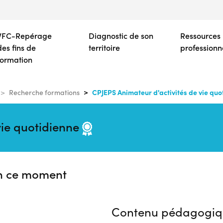
Aller
au
contenu
VFC-Repérage
Diagnostic de son
Ressources
principal
des fins de
territoire
professionn
formation
CPJEPS Animateur d'activités de vie quo
Recherche formations
vie quotidienne
n ce moment
Contenu pédagogiq