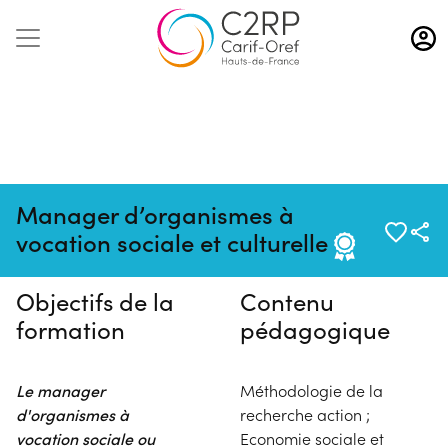
Aller
au
contenu
principal
Pas de session programmée en
Manager d’organismes à
ce moment
vocation sociale et culturelle
Objectifs de la
Contenu
formation
pédagogique
Le manager
Méthodologie de la
d'organismes à
recherche action ;
vocation sociale ou
Economie sociale et