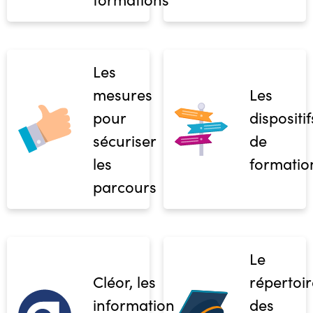
Les
mesures
Les
pour
dispositif
sécuriser
de
les
formatio
parcours
Le
Cléor, les
répertoir
informations
des