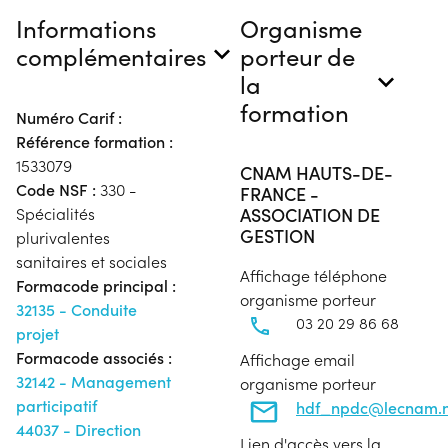
Informations
Organisme
complémentaires
porteur de
la
formation
Numéro Carif :
Référence formation :
1533079
CNAM HAUTS-DE-
Code NSF :
330 -
FRANCE -
ASSOCIATION DE
Spécialités
GESTION
plurivalentes
sanitaires et sociales
Affichage téléphone
Formacode principal :
organisme porteur
32135 - Conduite
03 20 29 86 68
projet
Formacode associés :
Affichage email
32142 - Management
organisme porteur
participatif
hdf_npdc@lecnam.n
44037 - Direction
Lien d'accès vers la