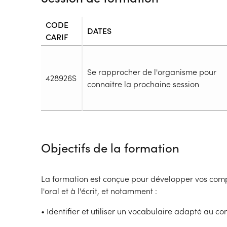
CODE
DATES
CARIF
Se rapprocher de l'organisme pour
428926S
connaitre la prochaine session
Durée
Durée totale de la formation :
20h
Objectifs de la formation
Durée en centre :
20h
Durée en entreprise :
h
Modalités de formation
La formation est conçue pour développer vos comp
Rythme :
l'oral et à l'écrit, et notamment :
Cours de jour
Type de parcours :
Parcours individualisé
• Identifier et utiliser un vocabulaire adapté au co