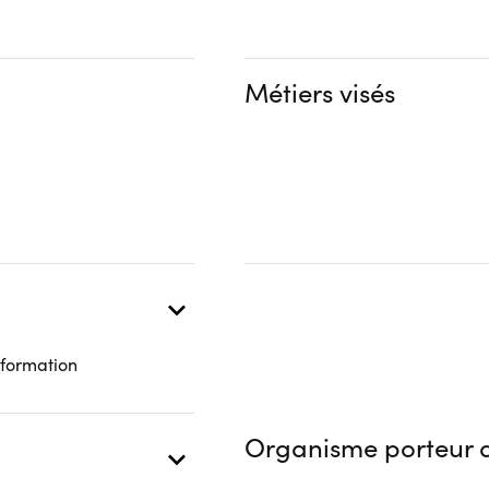
Financeur
Complément d'informat
bénéficiaire
Autre financeur
Aucune information
Métiers visés
 formation
Organisme porteur d