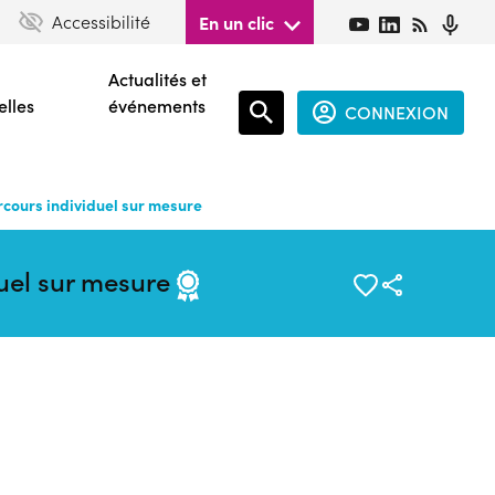
Accessibilité
En un clic
Actualités et
elles
événements
CONNEXION
Espace
connecté
urs individuel sur mesure
guest
el sur mesure