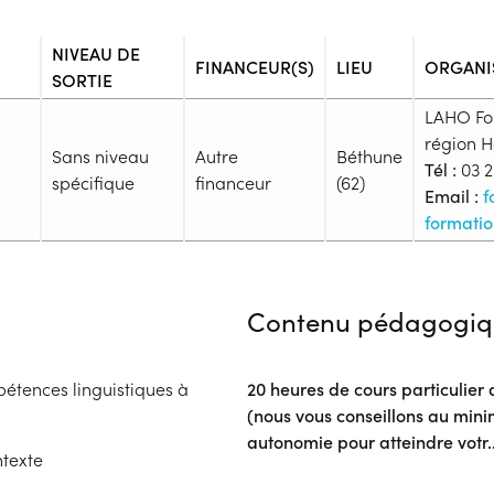
NIVEAU DE
FINANCEUR(S)
LIEU
ORGANI
SORTIE
LAHO Fo
région 
Sans niveau
Autre
Béthune
Tél :
03 2
spécifique
financeur
(62)
Email :
f
formatio
Admission
Niveau d'entrée requis :
Sans n
Contenu pédagogiq
Prérequis :
<p>La phase d'évaluation (test 
les prérequis en amont de la 
étences linguistiques à
20 heures de cours particulier
Public :
(nous vous conseillons au min
En recherche d'emploi, Tout pu
autonomie pour atteindre votr
.
Réunions d'information
ntexte
Aucune information