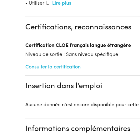
Dispositif
• Utiliser l
...
Lire plus
Financements à déterminer selon la situation du 
Tarif :
N.C.
Certifications, reconnaissances
Modalités d'enseignement :
Formation hybride
Lieu de formation
Certification CLOE français langue étrangère
44 Rue Sadi Carnot
Niveau de sortie : Sans niveau spécifique
62400 Béthune
Accueil sur le lieu de formation
Consulter la certification
Accès handicap :
Nous contacter
Hébergement :
Pas d'hébergement
Insertion dans l'emploi
Restauration :
Pas de restauration
Transport :
Pas de transport
Aucune donnée n'est encore disponible pour cette
Informations complémentaires