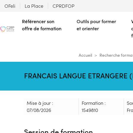
OFeli
La Place
CPRDFOP
Référencer son
Outils pour former
offre de formation
et orienter
Accueil
Recherche forma
FRANCAIS LANGUE ETRANGERE (FL
Mise à jour :
Formation :
So
07/08/2026
1549810
Fr
Session de formation