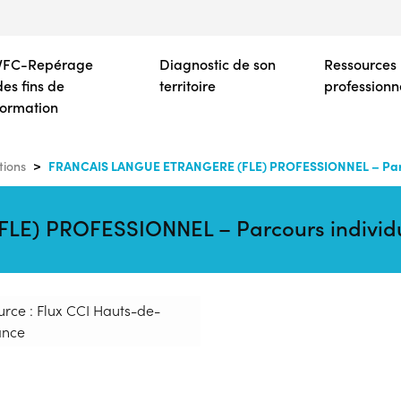
Aller
au
contenu
VFC-Repérage
Diagnostic de son
Ressources
principal
des fins de
territoire
professionn
formation
FRANCAIS LANGUE ETRANGERE (FLE) PROFESSIONNEL – Parco
tions
E) PROFESSIONNEL – Parcours individu
urce : Flux CCI Hauts-de-
ance