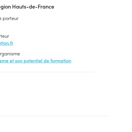
égion Hauts-de-France
e porteur
rteur
ion.fr
'organisme
nisme et son potentiel de formation