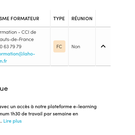
SME FORMATEUR
TYPE
RÉUNION
rmation - CCI de
Hauts-de-France
0 63 79 79
FC
Non
ormation@laho-
n.fr
iveau spécifique
ue
oral, test écrit et évaluation des besoins) définira
formation.</p>
 avec un accès à notre plateforme e-learning
imum 1h30 de travail par semaine en
blic
..
Lire plus
s