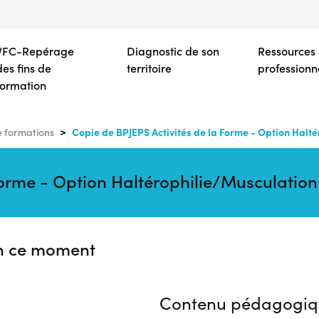
Aller
au
contenu
VFC-Repérage
Diagnostic de son
Ressources
principal
des fins de
territoire
professionn
formation
Copie de BPJEPS Activités de la Forme - Option Halt
 formations
Forme - Option Haltérophilie/Musculatio
n ce moment
Contenu pédagogiq