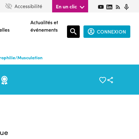
Accessibilité
En un clic
Actualités et
elles
événements
CONNEXION
Espace
connecté
érophilie/Musculation
guest
n
ue