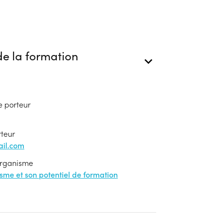
e la formation
e porteur
rteur
il.com
'organisme
nisme et son potentiel de formation