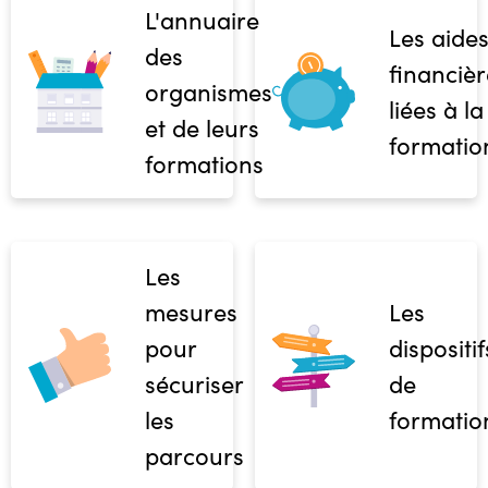
L'annuaire
Les aide
des
financièr
organismes
liées à la
et de leurs
formatio
formations
Les
mesures
Les
pour
dispositif
sécuriser
de
les
formatio
parcours