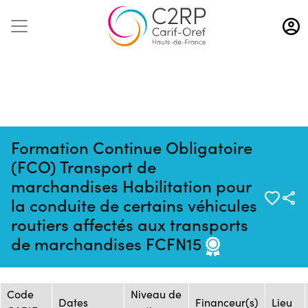
Aller
au
contenu
principal
Formation Continue Obligatoire
(FCO) Transport de
marchandises Habilitation pour
la conduite de certains véhicules
Mise à jour :
Formation :
Source : AFTRAL -
routiers affectés aux transports
13/10/2025
1597054
Arras
de marchandises FCFN15
Session de formation
Code
Niveau de
Dates
Financeur(s)
Lieu