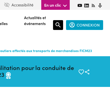
Accessibilité
En un clic
Actualités et
elles
événements
CONNEXION
Espace
connecté
guest
 routiers affectés aux transports de marchandises FICM23
itation pour la conduite de
M23