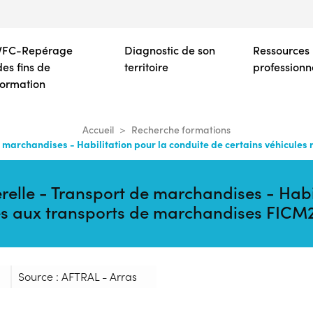
Aller
au
contenu
VFC-Repérage
Diagnostic de son
Ressources
principal
des fins de
territoire
professionn
formation
Accueil
Recherche formations
marchandises - Habilitation pour la conduite de certains véhicules
lle - Transport de marchandises - Habil
ctés aux transports de marchandises FIC
Source : AFTRAL - Arras