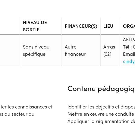
NIVEAU DE
FINANCEUR(S)
LIEU
ORG
SORTIE
AFTR
Sans niveau
Autre
Arras
Tél :
0
spécifique
financeur
(62)
Email
cindy
Admission
Niveau d'entrée requis :
Sans n
Contenu pédagogiq
Prérequis :
- Titulaire des permis de cond
validité ou de permis reconnus
ter les connaissances et
Identifier les objectifs et étap
1, R. 222-2 et R. 222-3 du code
ès au secteur du
Mettre en œuvre une conduite r
de conduire d'un Etat Membre de
Appliquer la réglementation du
Liechtenstein, Norvège) sur leq
prévu par l'arrêté du 26 février