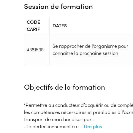
Session de formation
CODE
DATES
CARIF
Se rapprocher de l'organisme pour
438153S
connaitre la prochaine session
Durée
Durée totale de la formation :
35h
Objectifs de la formation
Durée en centre :
35h
Durée en entreprise :
h
Modalités de formation
"Permettre au conducteur d’acquérir ou de complé
Rythme :
les compétences nécessaires et préalables à l’acc
Temps plein, Cours de jour
transport de marchandises par :
Type de parcours :
Parcours collectif
- le perfectionnement à u
...
Lire plus