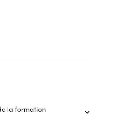
e la qualification initiale des conducteurs
blic
s
ion
e la formation