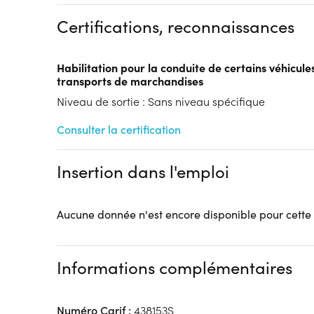
Dispositif
Certifications, reconnaissances
Financements à déterminer selon la situation du 
Tarif :
N.C.
Habilitation pour la conduite de certains véhicule
Modalités d'enseignement :
Formation entièrement
transports de marchandises
Lieu de formation
Niveau de sortie : Sans niveau spécifique
Rue Hans Geiger
ZI Est
Consulter la certification
62000 Arras
Accueil sur le lieu de formation
Insertion dans l'emploi
Accès handicap :
OUI
Hébergement :
Pas d'hébergement
Restauration :
Pas de restauration
Aucune donnée n'est encore disponible pour cette
Transport :
Pas de transport
Informations complémentaires
Numéro Carif :
438153S