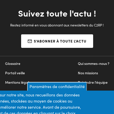
Suivez toute l'actu !
Restez informé en vous abonnant aux newsletters du C2RP !
S'ABONNER À TOUTE L'ACTU
Glossaire
Qui sommes-nous ?
Portail veille
Nos missions
Mentions légales
Rejoindre l'équipe
Paramètres de confidentialité
Appels d'offres
Nous contacter
sur notre site, nous recueillons des données
onnées, stockées au moyen de cookies ou
Plan du site
méliorer notre service. Avant de poursuivre,
t de ces données en cliquant sur le choix