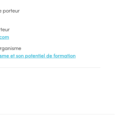
e porteur
rteur
.com
'organisme
nisme et son potentiel de formation