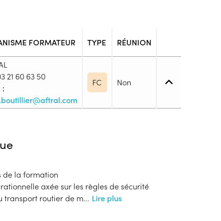
ANISME FORMATEUR
TYPE
RÉUNION
AL
3 21 60 63 50
FC
Non
 :
.boutillier@aftral.com
iveau spécifique
ue
uire des catégories C ou CE et D ou DE en cours de
 en équivalence conformément aux articles R. 222-
es de la formation
 de la route - Et d’une CQC du TRV - Ou d’un permis
ationnelle axée sur les règles de sécurité
 l'U.E, SUISSE, d'un des 3 pays de l'EEE (Islande,
 transport routier de m
...
Lire plus
uel apparait le code 95 - Ou d’un titre ou diplôme,
 2008 modifié fixant la liste des titres et diplômes