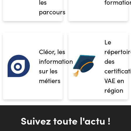
les
formatio
parcours
Le
Cléor, les
répertoir
informations
des
sur les
certifica
métiers
VAE en
région
Suivez toute l'actu !