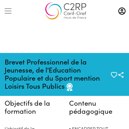
Aller
au
contenu
principal
Brevet Professionnel de la
Jeunesse, de l'Education
Pas de session programmée en
Populaire et du Sport mention
ce moment
Loisirs Tous Publics
Objectifs de la
Contenu
formation
pédagogique
L’objectif de la
▪ ENCADRER TOUT