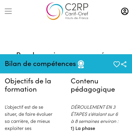
Aller
au
contenu
principal
Pas de session programmée en
ce moment
Bilan de compétences
Objectifs de la
Contenu
formation
pédagogique
L’objectif est de se
DÉROULEMENT EN 3
situer, de faire évoluer
ÉTAPES s'étalant sur 6
sa carrière, de mieux
à 8 semaines environ :
exploiter ses
1) La phase