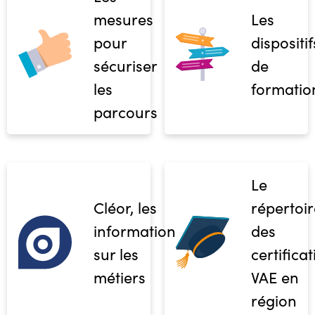
mesures
Les
pour
dispositif
sécuriser
de
les
formatio
parcours
Le
Cléor, les
répertoir
informations
des
sur les
certifica
métiers
VAE en
région