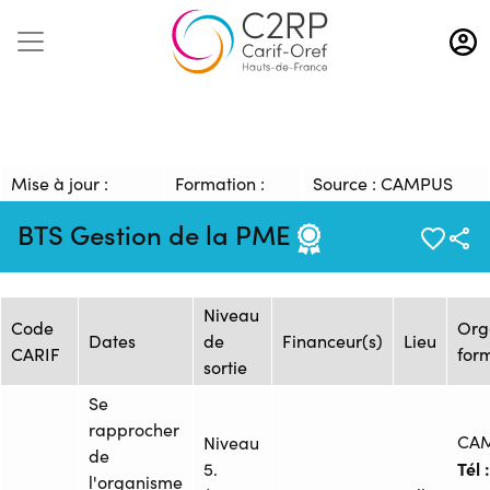
Aller
au
contenu
principal
Mise à jour :
Formation :
Source : CAMPUS
19/10/2023
1607621
PRO Lille
BTS Gestion de la PME
Session de formation
Niveau
Code
Org
Dates
de
Financeur(s)
Lieu
CARIF
for
sortie
Se
rapprocher
CA
Niveau
de
Tél :
5.
l'organisme