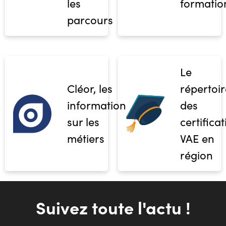
les
formatio
parcours
Le
Cléor, les
répertoir
informations
des
sur les
certifica
métiers
VAE en
région
Suivez toute l'actu !