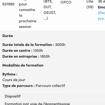
(BTS,
Lille
36 
OPCO
63789S
pour
DUT,
(59)
Emai
connaitre
DEUST,
lil
la
...)
pro.
prochaine
session
Durée
Durée totale de la formation :
3000h
Durée en centre :
1350h
Durée en entreprise :
1650h
Modalités de formation
Rythme :
Cours de jour
Type de parcours :
Parcours collectif
Dispositif
Formation par voie de l'Apprentissage