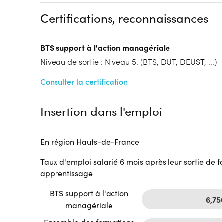
Formation par voie de l'Apprentissage
Certifications, reconnaissances
Tarif :
N.C.
Modalités d'enseignement :
Formation entièrement
BTS support à l'action managériale
Cycle de l'alternance
Niveau de sortie : Niveau 5. (BTS, DUT, DEUST, ...)
Année 1 : Contrat d’apprentissage
Année 2 : Contrat d’apprentissage
Consulter la certification
Lieu de formation
141 Rue Berthe Morisot
Insertion dans l'emploi
59000 Lille
Accueil sur le lieu de formation
Accès handicap :
Pas d'accès handicap
En région Hauts-de-France
Hébergement :
Pas d'hébergement
Taux d'emploi salarié 6 mois après leur sortie de 
Restauration :
Pas de restauration
apprentissage
Transport :
Pas de transport
BTS support à l'action
6,7
managériale
Ensemble des formations