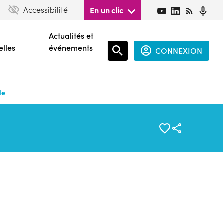
Accessibilité
En un clic
Actualités et
elles
événements
CONNEXION
Espace
connecté
le
guest