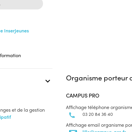
%
me InserJeunes
 formation
Organisme porteur d
CAMPUS PRO
Affichage téléphone organism
anges et de la gestion
03 20 84 36 40
patif
Affichage email organisme po
lille@campus-pro.fr