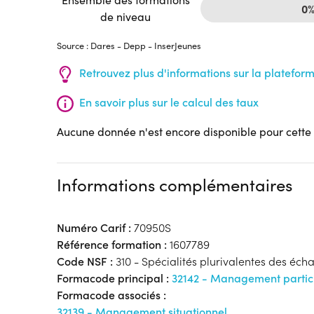
0
de niveau
Source : Dares - Depp - InserJeunes
Retrouvez plus d'informations sur la platefor
En savoir plus sur le calcul des taux
Aucune donnée n'est encore disponible pour cette
Informations complémentaires
Numéro Carif :
70950S
Référence formation :
1607789
Code NSF :
310 - Spécialités plurivalentes des éch
Formacode principal :
32142 - Management partici
Formacode associés :
32139 - Management situationnel