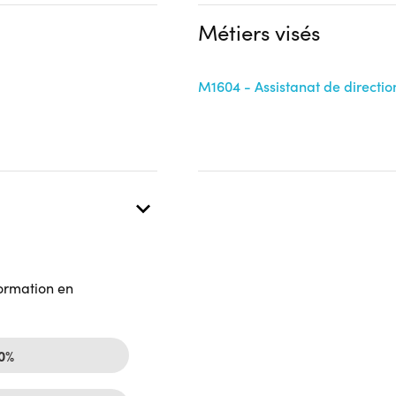
OPCO
Aucune information
Métiers visés
 présentielle
M1604 - Assistanat de directio
formation en
50%