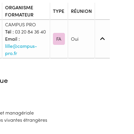
ORGANISME
TYPE
RÉUNION
FORMATEUR
CAMPUS PRO
Tél :
03 20 84 36 40
Email :
FA
Oui
lille@campus-
pro.fr
4. (BP, BT, Bac pro ou techno, ...)
ue
blic
s
 et managériale
es vivantes étrangères
onnaitre les modalités de dépôts de dossier
ion