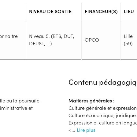
NIVEAU DE SORTIE
FINANCEUR(S)
LIEU
onnaitre
Niveau 5. (BTS, DUT,
Lille
OPCO
DEUST, ...)
(59)
Admission
Niveau d'entrée requis :
Niveau 
Contenu pédagogiq
Prérequis :
-
Public :
lle ou la poursuite
Matières générales :
En recherche d'emploi, Tout pu
ministrative et
Culture générale et expression
Réunions d'information
Culture économique, juridique
Dossier :
Expression et culture en langu
- Contactez l'organisme pour c
<
...
Lire plus
Financeur
Complément d'informat