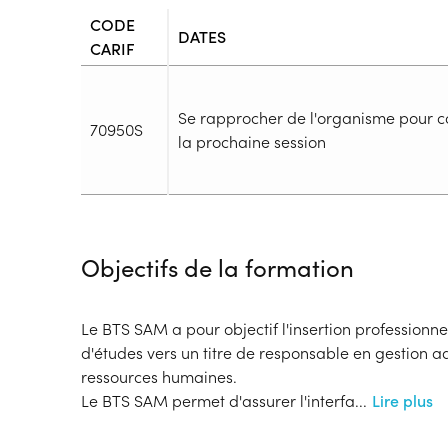
CODE
DATES
CARIF
Se rapprocher de l'organisme pour c
70950S
la prochaine session
Durée
Durée totale de la formation :
2850h
Objectifs de la formation
Durée en centre :
1350h
Durée en entreprise :
1500h
Modalités de formation
Le BTS SAM a pour objectif l'insertion professionne
Rythme :
d'études vers un titre de responsable en gestion ad
Cours de jour
ressources humaines.
Type de parcours :
Parcours collectif
Le BTS SAM permet d'assurer l'interfa
...
Lire plus
Dispositif