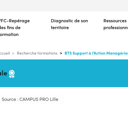
Aller
au
contenu
VFC-Repérage
Diagnostic de son
Ressources
principal
des fins de
territoire
professionn
formation
BTS Support à l'Action Managéria
ccueil
Recherche formations
ale
Source : CAMPUS PRO Lille