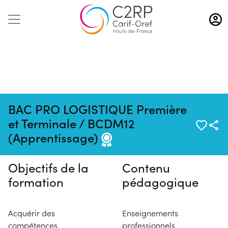
Aller
au
contenu
principal
BAC PRO LOGISTIQUE Première
Pas de session programmée en
et Terminale / BCDM12
ce moment
(Apprentissage)
Objectifs de la
Contenu
formation
pédagogique
Acquérir des
Enseignements
compétences
professionnels