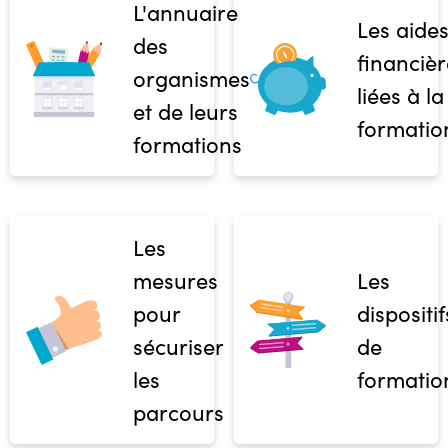
L'annuaire
Les aide
des
financièr
organismes
liées à la
et de leurs
formatio
formations
Les
mesures
Les
pour
dispositif
sécuriser
de
les
formatio
parcours