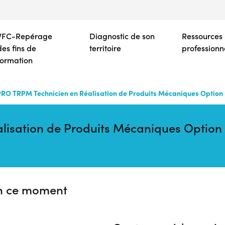
Aller
au
contenu
VFC-Repérage
Diagnostic de son
Ressources
principal
des fins de
territoire
professionn
formation
RO TRPM Technicien en Réalisation de Produits Mécaniques Option Ré
sation de Produits Mécaniques Option Ré
n ce moment