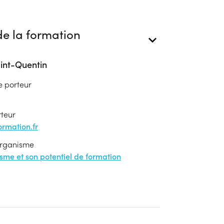
e la formation
int-Quentin
e porteur
rteur
rmation.fr
'organisme
nisme et son potentiel de formation