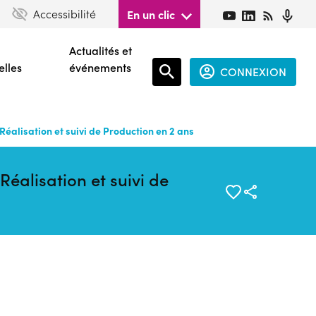
Accessibilité
En un clic
Actualités et
elles
événements
CONNEXION
Espace
connecté
alisation et suivi de Production en 2 ans
guest
alisation et suivi de