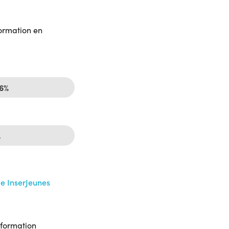
formation en
26%
%
me InserJeunes
 formation