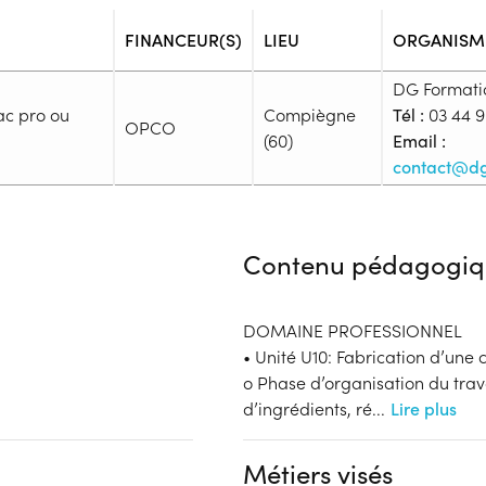
FINANCEUR(S)
LIEU
ORGANISM
DG Formati
ac pro ou
Compiègne
Tél :
03 44 9
OPCO
(60)
Email :
contact@dg
Admission
Niveau d'entrée requis :
Niveau 
Contenu pédagogiq
Prérequis :
CAP Boulanger
Public :
DOMAINE PROFESSIONNEL
En recherche d'emploi, Tout pu
• Unité U10: Fabrication d’une
Réunions d'information
o Phase d’organisation du trava
Aucune information
d’ingrédients, ré
...
Lire plus
Complément d'informat
Financeur
Aucune information
Métiers visés
OPCO