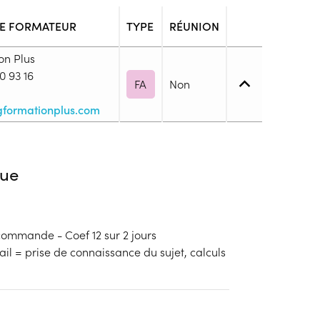
E FORMATEUR
TYPE
RÉUNION
on Plus
0 93 16
FA
Non
formationplus.com
2. Utilisation des savoirs de base
ue
blic
 commande - Coef 12 sur 2 jours
s
il = prise de connaissance du sujet, calculs
ion