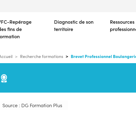
Aller
au
contenu
VFC-Repérage
Diagnostic de son
Ressources
principal
des fins de
territoire
professionn
formation
Brevet Professionnel Boulangeri
Accueil
Recherche formations
e
Source : DG Formation Plus