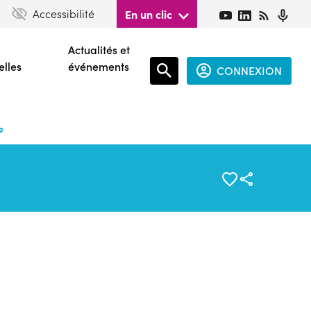
Accessibilité
En un clic
Actualités et
elles
événements
CONNEXION
Espace
connecté
e
guest