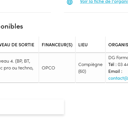
Voir la fiche de l'orga
ponibles
VEAU DE SORTIE
FINANCEUR(S)
LIEU
ORGANI
DG Forma
veau 4. (BP, BT,
Compiègne
Tél :
03 44
c pro ou techno,
OPCO
(60)
Email :
contact@
Admission
Niveau d'entrée requis :
Niveau 
Prérequis :
CAP Boulanger
Public :
En recherche d'emploi, Tout pu