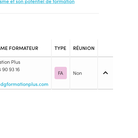
nisme et son potentiel de formation
SME FORMATEUR
TYPE
RÉUNION
tion Plus
 90 93 16
FA
Non
dgformationplus.com
2. Utilisation des savoirs de base
blic