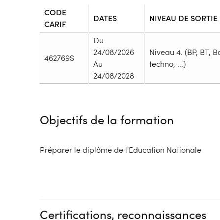
CODE
DATES
NIVEAU DE SORTIE
CARIF
Du
24/08/2026
Niveau 4. (BP, BT, B
462769S
Au
techno, ...)
24/08/2028
Durée
Durée totale de la formation :
3640h
Objectifs de la formation
Durée en centre :
800h
Durée en entreprise :
2840h
Modalités de formation
Préparer le diplôme de l'Education Nationale
Rythme :
Temps plein
Type de parcours :
Parcours collectif
Dispositif
Certifications, reconnaissances
Formation par voie de l'Apprentissage