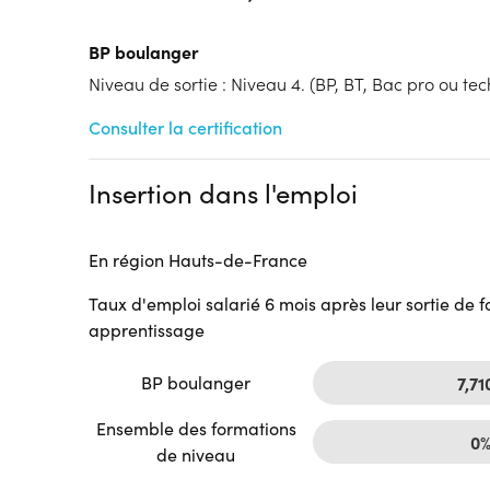
Tarif :
N.C.
BP boulanger
Modalités d'enseignement :
Formation entièrement
Cycle de l'alternance
Niveau de sortie : Niveau 4. (BP, BT, Bac pro ou tech
Année 1 : Contrat d’apprentissage
Consulter la certification
Année 2 : Contrat d’apprentissage
Lieu de formation
Insertion dans l'emploi
6 Rue Jacques de Vaucanson
ZAC De Mercières
60200 Compiègne
En région Hauts-de-France
Accueil sur le lieu de formation
Taux d'emploi salarié 6 mois après leur sortie de 
Accès handicap :
Pas d'accès handicap
apprentissage
Hébergement :
Pas d'hébergement
Restauration :
Pas de restauration
BP boulanger
7,71
Transport :
Pas de transport
Ensemble des formations
0
de niveau