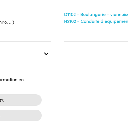
D1102 - Boulangerie - viennois
 présentielle
H2102 - Conduite d'équipement
no, ...)
formation en
0%
%