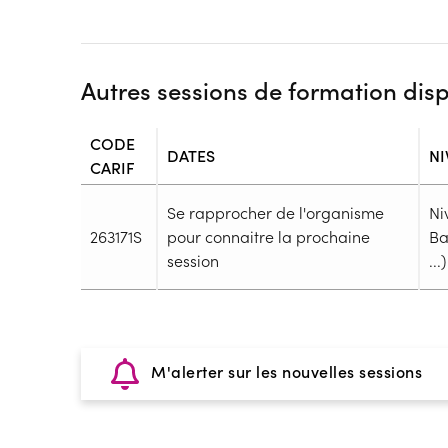
Autres sessions de formation dis
CODE
DATES
NI
CARIF
Se rapprocher de l'organisme
Ni
263171S
pour connaitre la prochaine
Ba
session
...)
Durée
Durée totale de la formation :
3640h
Durée en centre :
800h
M'alerter sur les nouvelles sessions
Durée en entreprise :
2840h
Modalités de formation
Rythme :