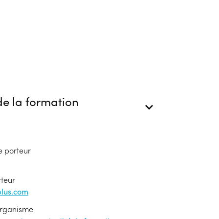
e la formation
e porteur
rteur
lus.com
'organisme