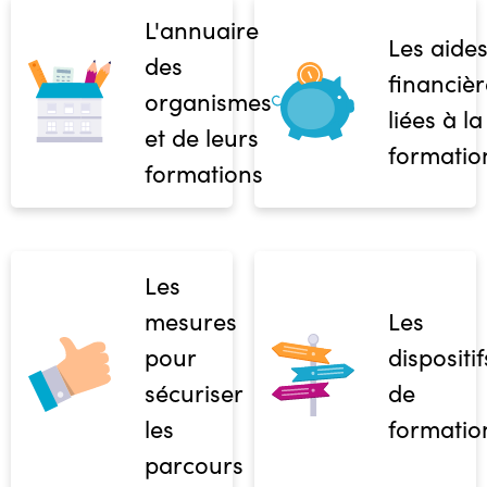
L'annuaire
Les aide
des
financièr
organismes
liées à la
et de leurs
formatio
formations
Les
mesures
Les
pour
dispositif
sécuriser
de
les
formatio
parcours