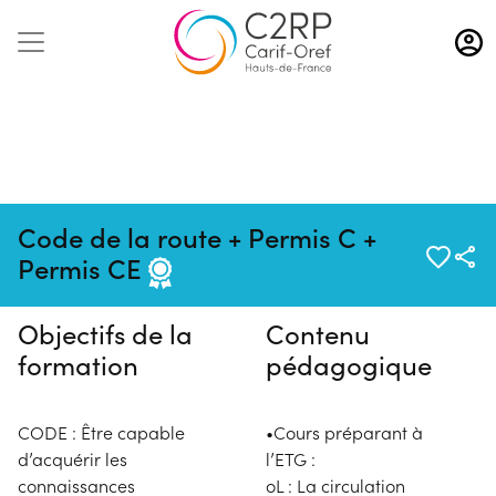
Aller
au
contenu
principal
Pas de session programmée en
Code de la route + Permis C +
ce moment
Permis CE
Objectifs de la
Contenu
formation
pédagogique
CODE : Être capable
•Cours préparant à
d’acquérir les
l’ETG :
connaissances
oL : La circulation