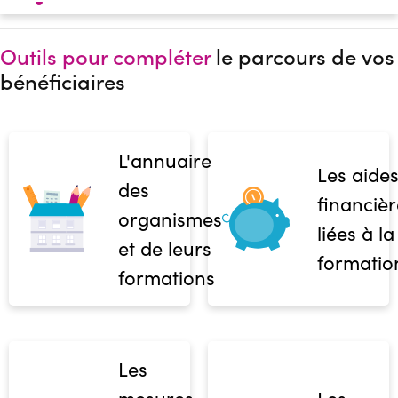
Outils pour compléter
le parcours de vos
bénéficiaires
L'annuaire
Les aide
des
financièr
organismes
liées à la
et de leurs
formatio
formations
Les
mesures
Les