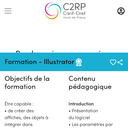
Aller
au
contenu
principal
Pas de session programmée en
ce moment
Formation - Illustrator
Objectifs de la
Contenu
formation
pédagogique
Être capable :
Introduction
• de créer des
• Présentation
affiches, des objets à
du logiciel
intégrer dans
• Les paramètres par