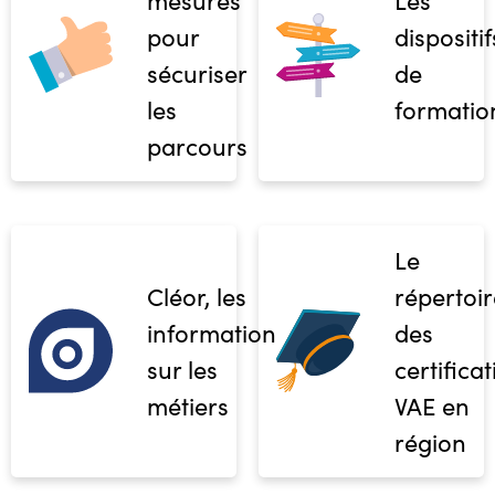
pour
dispositif
sécuriser
de
les
formatio
parcours
Le
Cléor, les
répertoir
informations
des
sur les
certifica
métiers
VAE en
région