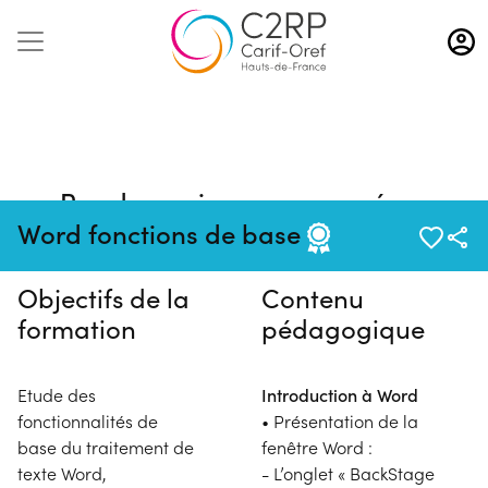
Aller
au
contenu
principal
Pas de session programmée en
ce moment
Word fonctions de base
Objectifs de la
Contenu
formation
pédagogique
Etude des
Introduction à Word
fonctionnalités de
• Présentation de la
base du traitement de
fenêtre Word :
texte Word,
- L’onglet « BackStage