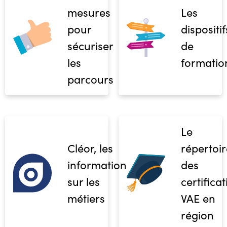
mesures
Les
pour
dispositif
sécuriser
de
les
formatio
parcours
Le
Cléor, les
répertoir
informations
des
sur les
certifica
métiers
VAE en
région