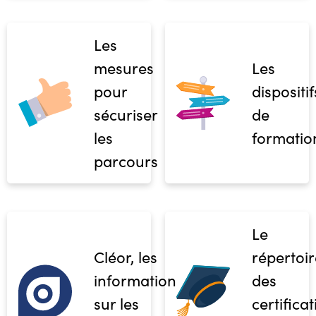
Les
mesures
Les
pour
dispositif
sécuriser
de
les
formatio
parcours
Le
Cléor, les
répertoir
informations
des
sur les
certifica