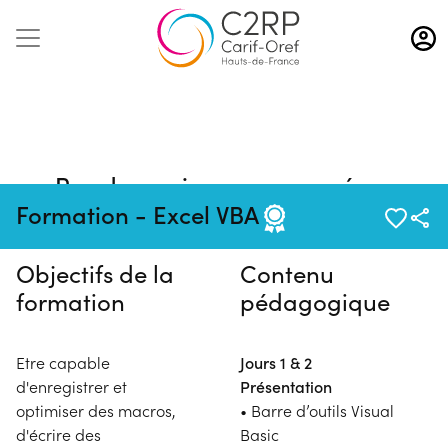
Aller
au
contenu
principal
Pas de session programmée en
ce moment
Formation - Excel VBA
Objectifs de la
Contenu
formation
pédagogique
Etre capable
Jours 1 & 2
d'enregistrer et
Présentation
optimiser des macros,
• Barre d’outils Visual
d'écrire des
Basic