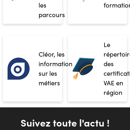
les
formatio
parcours
Le
Cléor, les
répertoir
informations
des
sur les
certifica
métiers
VAE en
région
Suivez toute l'actu !