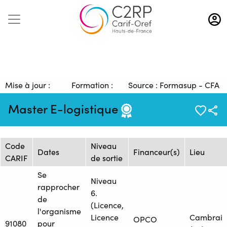
Aller
au
contenu
principal
Mise à jour :
Formation :
Source : Formasup - CFA
01/12/2023
1616688
du supérieur
Master E-logistique
Session de formation
Code
Niveau
Dates
Financeur(s)
Lieu
CARIF
de sortie
Se
Niveau
rapprocher
6.
de
(Licence,
l'organisme
Licence
Cambrai
OPCO
91080
pour