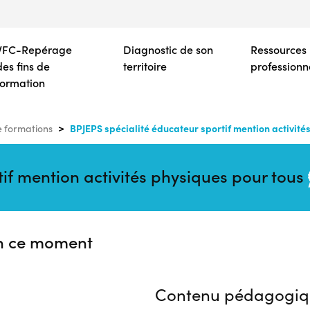
Aller
au
contenu
VFC-Repérage
Diagnostic de son
Ressources
principal
des fins de
territoire
professionn
formation
BPJEPS spécialité éducateur sportif mention activité
 formations
if mention activités physiques pour tous
n ce moment
Contenu pédagogiq