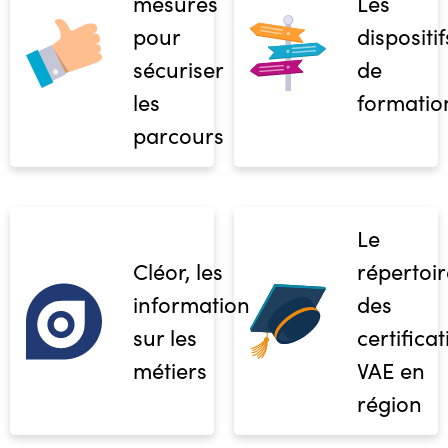
mesures
Les
pour
dispositif
sécuriser
de
les
formatio
parcours
Le
Cléor, les
répertoir
informations
des
sur les
certifica
métiers
VAE en
région