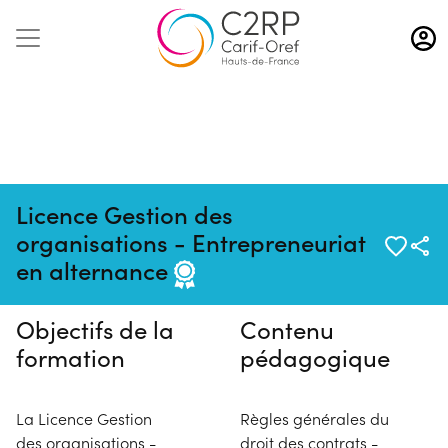
Aller
au
contenu
principal
Licence Gestion des
Pas de session programmée en
organisations - Entrepreneuriat
ce moment
en alternance
Objectifs de la
Contenu
formation
pédagogique
La Licence Gestion
Règles générales du
des organisations -
droit des contrats -