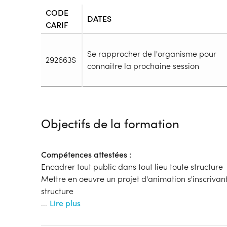
CODE
DATES
CARIF
Se rapprocher de l'organisme pour
292663S
connaitre la prochaine session
Durée
Durée totale de la formation :
1102h
Objectifs de la formation
Durée en centre :
602h
Durée en entreprise :
500h
Modalités de formation
Compétences attestées :
Rythme :
Encadrer tout public dans tout lieu toute structure
Temps plein, Cours de jour
Mettre en oeuvre un projet d'animation s'inscrivant
Type de parcours :
Parcours mixte
structure
...
Lire plus
Dispositif
Formation par voie de l'Apprentissage