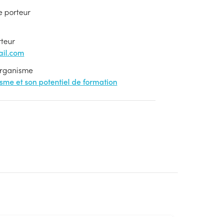
e porteur
rteur
il.com
'organisme
nisme et son potentiel de formation