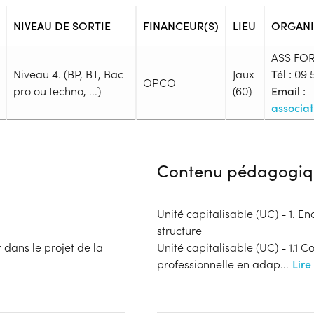
NIVEAU DE SORTIE
FINANCEUR(S)
LIEU
ORGANI
ASS FO
Niveau 4. (BP, BT, Bac
Jaux
Tél :
09 5
OPCO
pro ou techno, ...)
(60)
Email :
associa
Admission
Niveau d'entrée requis :
Niveau 
Contenu pédagogiq
Prérequis :
-
Public :
Unité capitalisable (UC) - 1. En
En recherche d'emploi, Tout pu
structure
Réunions d'information
 dans le projet de la
Unité capitalisable (UC) - 1.1 
Aucune information
professionnelle en adap
...
Lire
Complément d'informat
Financeur
Aucune information
OPCO