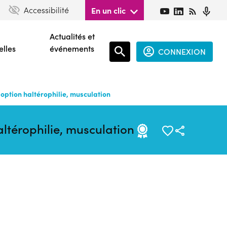
Accessibilité
En un clic
Actualités et
elles
événements
CONNEXION
Espace
connecté
 option haltérophilie, musculation
guest
altérophilie, musculation