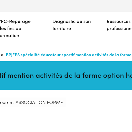
Aller
au
contenu
VFC-Repérage
Diagnostic de son
Ressources
principal
des fins de
territoire
professionn
formation
BPJEPS spécialité éducateur sportif mention activités de la forme
if mention activités de la forme option h
ource : ASSOCIATION FORME