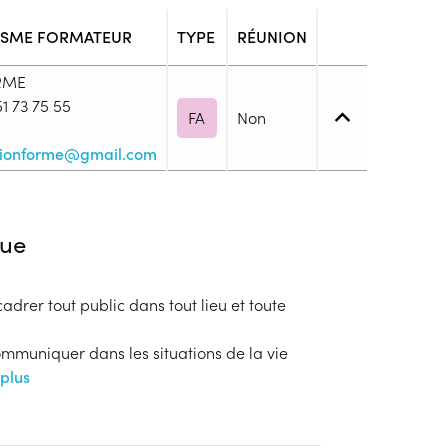
SME FORMATEUR
TYPE
RÉUNION
RME
1 73 75 55
FA
Non
tionforme@gmail.com
2. Utilisation des savoirs de base
ue
cadrer tout public dans tout lieu et toute
blic
s
Communiquer dans les situations de la vie
 plus
ion