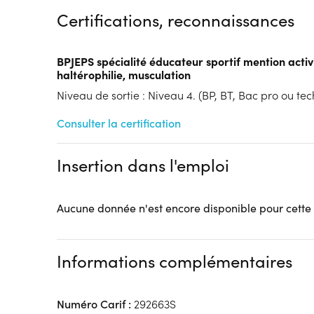
Certifications, reconnaissances
Tarif :
N.C.
Modalités d'enseignement :
Formation hybride
Lieu de formation
BPJEPS spécialité éducateur sportif mention activ
426 Rue des Métiers
haltérophilie, musculation
60880 Jaux
Niveau de sortie : Niveau 4. (BP, BT, Bac pro ou tech
Accueil sur le lieu de formation
Consulter la certification
Accès handicap :
Pas d'accès handicap
Hébergement :
Pas d'hébergement
Restauration :
Pas de restauration
Insertion dans l'emploi
Transport :
Pas de transport
Aucune donnée n'est encore disponible pour cette
Informations complémentaires
Numéro Carif :
292663S