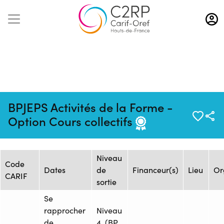
Aller
au
contenu
principal
Mise à jour :
Formation :
Source :
BPJEPS Activités de la Forme -
16/12/2024
1623581
ASSOCIATION FORME
Option Cours collectifs
Session de formation
Niveau
Code
Dates
de
Financeur(s)
Lieu
Or
CARIF
sortie
Se
rapprocher
Niveau
de
4. (BP,