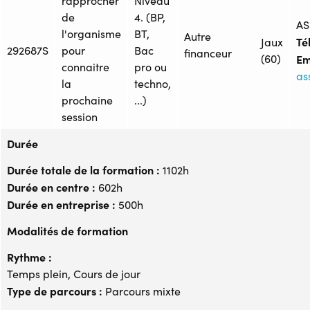
rapprocher
Niveau
de
4. (BP,
AS
l'organisme
BT,
Autre
Tél
Jaux
292687S
pour
Bac
financeur
(60)
Em
connaitre
pro ou
as
la
techno,
prochaine
...)
session
Durée
Durée totale de la formation :
1102h
Durée en centre :
602h
Durée en entreprise :
500h
Modalités de formation
Rythme :
Temps plein, Cours de jour
Type de parcours :
Parcours mixte