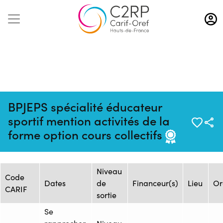
Aller
au
contenu
principal
BPJEPS spécialité éducateur
Mise à jour :
Formation :
Source :
sportif mention activités de la
16/12/2024
1623648
ASSOCIATION FORME
forme option cours collectifs
Session de formation
Niveau
Code
Dates
de
Financeur(s)
Lieu
Or
CARIF
sortie
Se