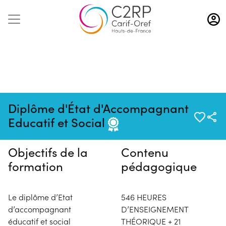
Aller
au
contenu
principal
Pas de session programmée en
Diplôme d'État d'Accompagnant
ce moment
Educatif et Social
Objectifs de la
Contenu
formation
pédagogique
Le diplôme d’Etat
546 HEURES
d’accompagnant
D’ENSEIGNEMENT
éducatif et social
THÉORIQUE + 21