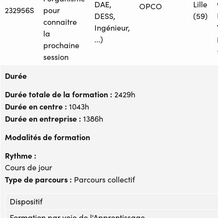
DAE,
Lille
OPCO
232956S
pour
DESS,
(59)
connaitre
Ingénieur,
la
...)
prochaine
session
Durée
Durée totale de la formation :
2429h
Durée en centre :
1043h
Durée en entreprise :
1386h
Modalités de formation
Rythme :
Cours de jour
Type de parcours :
Parcours collectif
Dispositif
Formation par voie de l'Apprentissage