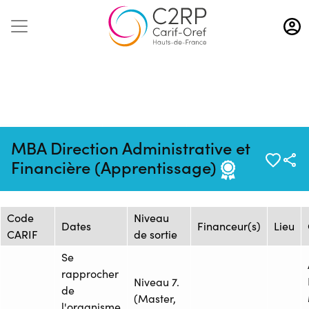
Aller
au
contenu
principal
Mise à jour :
Formation :
Source :
MBA Direction Administrative et
20/09/2024
1630255
COMPETENCES PRO
Financière (Apprentissage)
Session de formation
Code
Niveau
Dates
Financeur(s)
Lieu
CARIF
de sortie
Se
rapprocher
Niveau 7.
de
(Master,
l'organisme