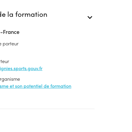
e la formation
e-France
e porteur
rteur
nies.sports.gouv.fr
'organisme
nisme et son potentiel de formation