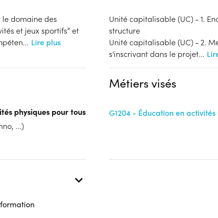
s le domaine des
Unité capitalisable (UC) - 1. En
ités et jeux sportifs” et
structure
ompéten
...
Lire plus
Unité capitalisable (UC) - 2. M
s'inscrivant dans le projet
...
Lir
Métiers visés
ités physiques pour tous
G1204 - Éducation en activités 
no, ...)
 formation