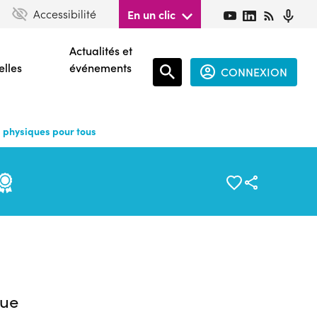
Accessibilité
En un clic
Actualités et
elles
événements
CONNEXION
Espace
connecté
s physiques pour tous
guest
ue