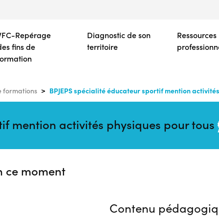
Aller
au
contenu
VFC-Repérage
Diagnostic de son
Ressources
principal
des fins de
territoire
professionn
formation
BPJEPS spécialité éducateur sportif mention activité
 formations
if mention activités physiques pour tous
n ce moment
Contenu pédagogiq