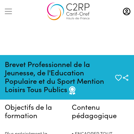
Aller
au
contenu
principal
Brevet Professionnel de la
Jeunesse, de l'Education
Pas de session programmée en
Populaire et du Sport Mention
ce moment
Loisirs Tous Publics
Objectifs de la
Contenu
formation
pédagogique
Plus précisément la
▪ ENCADRER TOUT