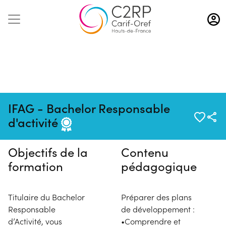
Aller
au
contenu
principal
Pas de session programmée en
IFAG - Bachelor Responsable
ce moment
d'activité
Objectifs de la
Contenu
formation
pédagogique
Titulaire du Bachelor
Préparer des plans
Responsable
de développement :
d’Activité, vous
•Comprendre et