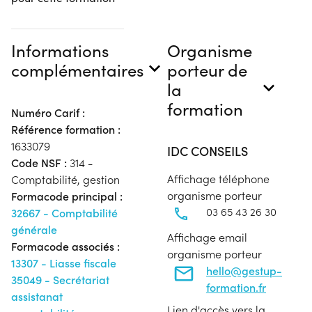
Informations
Organisme
complémentaires
porteur de
la
formation
Numéro Carif :
Référence formation :
1633079
IDC CONSEILS
Code NSF :
314 -
Affichage téléphone
Comptabilité, gestion
organisme porteur
Formacode principal :
03 65 43 26 30
32667 - Comptabilité
générale
Affichage email
Formacode associés :
organisme porteur
13307 - Liasse fiscale
hello@gestup-
35049 - Secrétariat
formation.fr
assistanat
Lien d'accès vers la