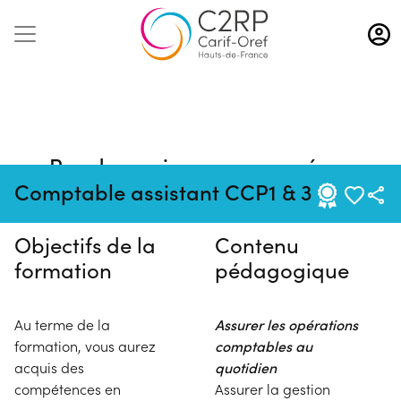
Aller
au
contenu
principal
Pas de session programmée en
ce moment
Comptable assistant CCP1 & 3
Objectifs de la
Contenu
formation
pédagogique
Au terme de la
Assurer les opérations
formation, vous aurez
comptables au
acquis des
quotidien
compétences en
Assurer la gestion