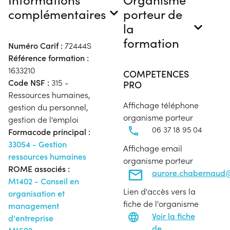
complémentaires
porteur de
la
formation
Numéro Carif :
72444S
Référence formation :
1633210
COMPETENCES
Code NSF :
315 -
PRO
Ressources humaines,
Affichage téléphone
gestion du personnel,
organisme porteur
gestion de l'emploi
06 37 18 95 04
Formacode principal :
33054 - Gestion
Affichage email
ressources humaines
organisme porteur
ROME associés :
aurore.chabernaud@
M1402 - Conseil en
Lien d'accès vers la
organisation et
fiche de l'organisme
management
Voir la fiche
d'entreprise
de