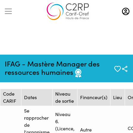
Aller
au
contenu
principal
Mise à jour :
Formation :
Source :
IFAG - Mastère Manager des
29/01/2024
1633210
COMPETENCES PRO
ressources humaines
Session de formation
Code
Niveau
Dates
Financeur(s)
Lieu
Or
CARIF
de sortie
Se
Niveau
rapprocher
6.
de
C
(Licence,
Autre
l'organisme