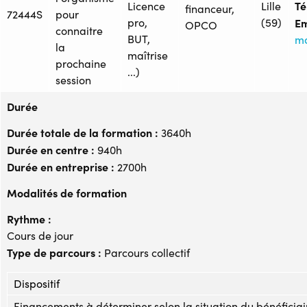
Tél
Licence
Lille
financeur,
72444S
pour
pro,
(59)
Em
OPCO
connaitre
BUT,
ma
la
maîtrise
prochaine
...)
session
Durée
Durée totale de la formation :
3640h
Durée en centre :
940h
Durée en entreprise :
2700h
Modalités de formation
Rythme :
Cours de jour
Type de parcours :
Parcours collectif
Dispositif
Financements à déterminer selon la situation du bénéficiai