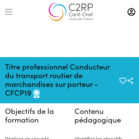
Aller
au
contenu
principal
Titre professionnel Conducteur
du transport routier de
Pas de session programmée en
marchandises sur porteur -
ce moment
CFCP19
Objectifs de la
Contenu
formation
pédagogique
Réaliser en sécurité
Identifier les objectifs