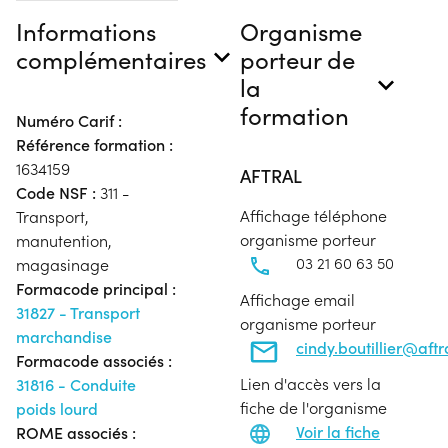
Informations
Organisme
complémentaires
porteur de
la
formation
Numéro Carif :
Référence formation :
1634159
AFTRAL
Code NSF :
311 -
Affichage téléphone
Transport,
organisme porteur
manutention,
03 21 60 63 50
magasinage
Formacode principal :
Affichage email
31827 - Transport
organisme porteur
marchandise
cindy.boutillier@aft
Formacode associés :
Lien d'accès vers la
31816 - Conduite
fiche de l'organisme
poids lourd
Voir la fiche
ROME associés :