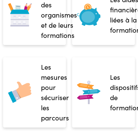
des
financièr
organismes
liées à la
et de leurs
formatio
formations
Les
mesures
Les
pour
dispositif
sécuriser
de
les
formatio
parcours