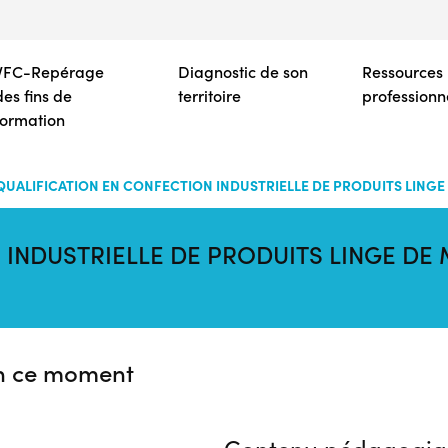
Aller
au
contenu
VFC-Repérage
Diagnostic de son
Ressources
principal
des fins de
territoire
professionn
formation
QUALIFICATION EN CONFECTION INDUSTRIELLE DE PRODUITS LING
 INDUSTRIELLE DE PRODUITS LINGE DE
n ce moment