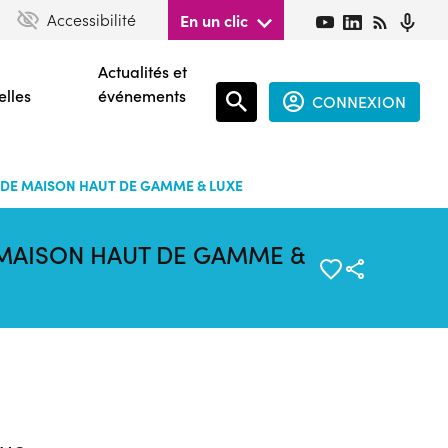
Accessibilité
En un clic
Actualités et
elles
événements
CONNEXION
Espace
connecté
E DE MAISON HAUT DE GAMME & LUXE
guest
 MAISON HAUT DE GAMME &