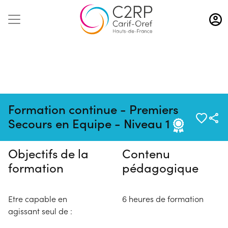
Aller
au
contenu
principal
Pas de session programmée en
Formation continue - Premiers
ce moment
Secours en Equipe - Niveau 1
Objectifs de la
Contenu
formation
pédagogique
Etre capable en
6 heures de formation
agissant seul de :