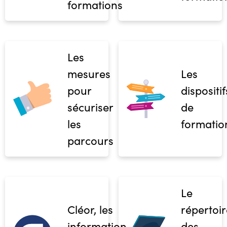
formations
Les
mesures
Les
pour
dispositif
sécuriser
de
les
formatio
parcours
Le
Cléor, les
répertoir
informations
des