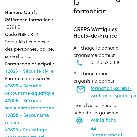
la
formation
Numéro Carif :
Référence formation :
1639116
CREPS Wattignies
Code NSF :
344 -
Hauts-de-France
Sécurité des biens et
Affichage téléphone
des personnes, police,
organisme porteur
surveillance
03 20 62 08 10
Formacode principal :
42826 - Sécurité civile
Affichage email
Formacode associés :
organisme porteur
42805 - Sécurité
formation@creps-
secourisme aquatique
wattignies.sports.gou
42806 - Sécurité
Lien d'accès vers la
secourisme montagne
fiche de l'organisme
42808 - Secourisme
Voir la fiche
routier
de
42829 - Sauvetage
l'organisme et
secourisme travail