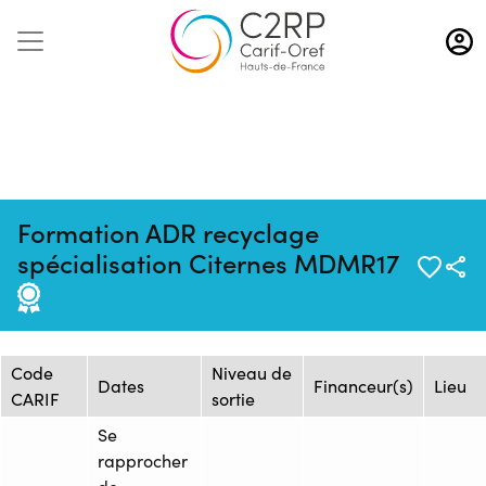
Aller
au
contenu
principal
Formation ADR recyclage
Mise à jour :
Formation :
Source : AFTRAL -
spécialisation Citernes MDMR17
09/10/2025
1641267
Arras
Session de formation
Code
Niveau de
Dates
Financeur(s)
Lieu
CARIF
sortie
Se
rapprocher