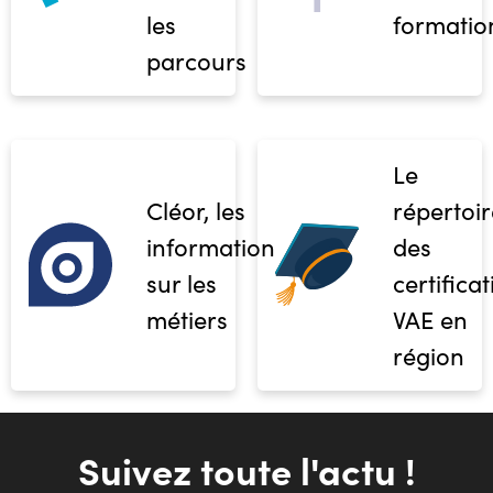
les
formatio
parcours
Le
Cléor, les
répertoir
informations
des
sur les
certifica
métiers
VAE en
région
Suivez toute l'actu !