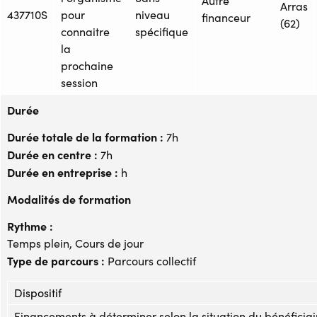
Autre
Arras
437710S
pour
niveau
financeur
(62)
connaitre
spécifique
la
prochaine
session
Durée
Durée totale de la formation :
7h
Durée en centre :
7h
Durée en entreprise :
h
Modalités de formation
Rythme :
Temps plein, Cours de jour
Type de parcours :
Parcours collectif
Dispositif
Financements à déterminer selon la situation du bénéficiai