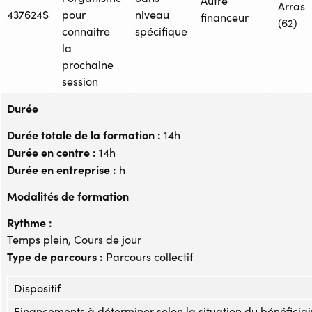
Autre
Arras
437624S
pour
niveau
financeur
(62)
connaitre
spécifique
la
prochaine
session
Durée
Durée totale de la formation :
14h
Durée en centre :
14h
Durée en entreprise :
h
Modalités de formation
Rythme :
Temps plein, Cours de jour
Type de parcours :
Parcours collectif
Dispositif
Financements à déterminer selon la situation du bénéficiai