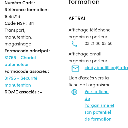
formation
Numéro Carif :
Référence formation :
1648218
AFTRAL
Code NSF :
311 -
Affichage téléphone
Transport,
organisme porteur
manutention,
03 21 60 63 50
magasinage
Formacode principal :
Affichage email
31768 - Chariot
organisme porteur
automoteur
cindy.boutillier@aft
Formacode associés :
Lien d'accès vers la
31795 - Sécurité
fiche de l'organisme
manutention
Voir la fiche
ROME associés :
-
de
l'organisme et
son potentiel
de formation