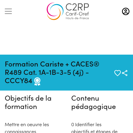
Aller
au
contenu
principal
Formation Cariste + CACES®
Pas de session programmée en
R489 Cat. 1A-1B-3-5 (4j) -
ce moment
CCCY84
Objectifs de la
Contenu
formation
pédagogique
Mettre en oeuvre les
0 Identifier les
connaissances
objectifs et étapes de