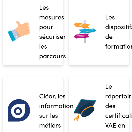
Les
mesures
Les
pour
dispositif
sécuriser
de
les
formatio
parcours
Le
Cléor, les
répertoir
informations
des
sur les
certifica
métiers
VAE en