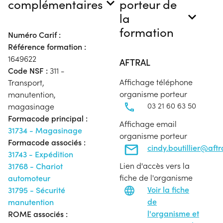
complémentaires
porteur de
la
formation
Numéro Carif :
Référence formation :
1649622
AFTRAL
Code NSF :
311 -
Affichage téléphone
Transport,
organisme porteur
manutention,
03 21 60 63 50
magasinage
Formacode principal :
Affichage email
31734 - Magasinage
organisme porteur
Formacode associés :
cindy.boutillier@aft
31743 - Expédition
Lien d'accès vers la
31768 - Chariot
fiche de l'organisme
automoteur
Voir la fiche
31795 - Sécurité
de
manutention
l'organisme et
ROME associés :