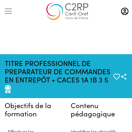
Aller
au
contenu
principal
TITRE PROFESSIONNEL DE
PREPARATEUR DE COMMANDES
Pas de session programmée en
EN ENTREPÔT + CACES 1A 1B 3 5
ce moment
Objectifs de la
Contenu
formation
pédagogique
- Effectuer les
Identifier les objectifs