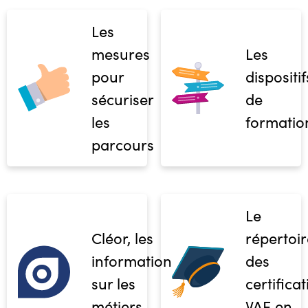
Les
mesures
Les
pour
dispositif
sécuriser
de
les
formatio
parcours
Le
Cléor, les
répertoir
informations
des
sur les
certifica
métiers
VAE en