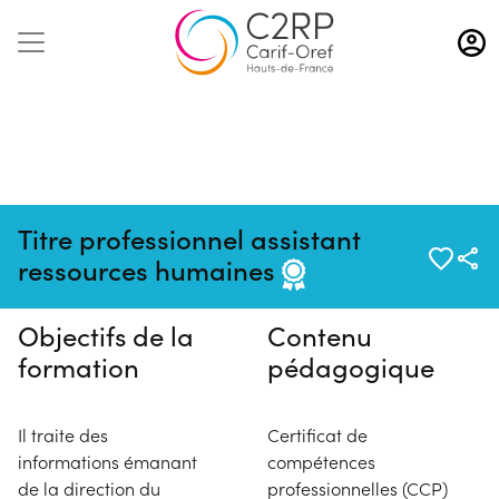
Aller
au
contenu
principal
Pas de session programmée en
Titre professionnel assistant
ce moment
ressources humaines
Objectifs de la
Contenu
formation
pédagogique
Il traite des
Certificat de
informations émanant
compétences
de la direction du
professionnelles (CCP)