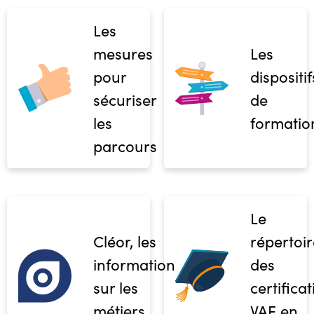
Les
mesures
Les
pour
dispositif
sécuriser
de
les
formatio
parcours
Le
Cléor, les
répertoir
informations
des
sur les
certifica
métiers
VAE en