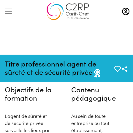
Aller
au
contenu
principal
Pas de session programmée en
Titre professionnel agent de
ce moment
sûreté et de sécurité privée
Objectifs de la
Contenu
formation
pédagogique
L'agent de sûreté et
Au sein de toute
de sécurité privée
entreprise ou tout
surveille les lieux par
établissement,