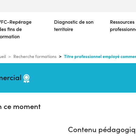
Aller
au
contenu
VFC-Repérage
Diagnostic de son
Ressources
principal
des fins de
territoire
professionn
formation
Titre professionnel employé commer
eil
Recherche formations
mercial
n ce moment
Contenu pédagogiq