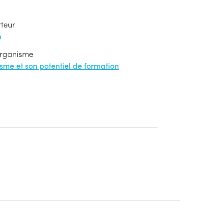
rteur
m
'organisme
nisme et son potentiel de formation