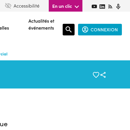
Accessibilité
En un clic
Actualités et
elles
événements
CONNEXION
Espace
connecté
cial
guest
ue