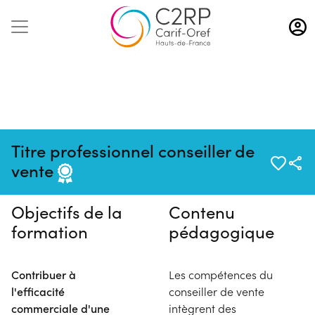
Aller
au
contenu
principal
Pas de session programmée en
Titre professionnel conseiller de
ce moment
vente
Objectifs de la
Contenu
formation
pédagogique
Contribuer à
Les compétences du
l'efficacité
conseiller de vente
commerciale d'une
intègrent des