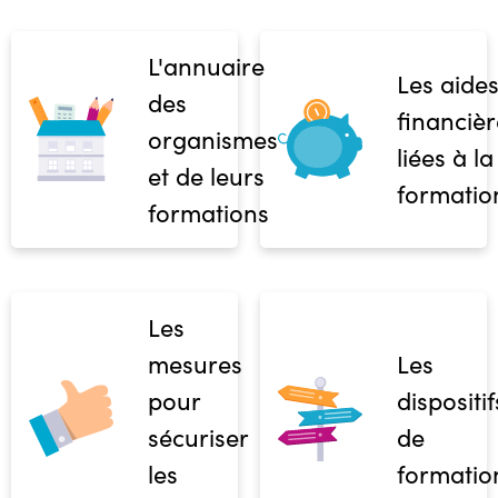
L'annuaire
Les aide
des
financièr
organismes
liées à la
et de leurs
formatio
formations
Les
mesures
Les
pour
dispositif
sécuriser
de
les
formatio