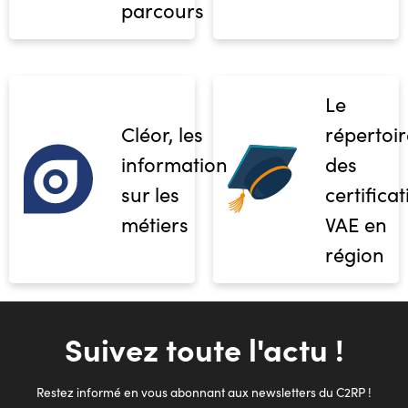
parcours
Le
Cléor, les
répertoir
informations
des
sur les
certifica
métiers
VAE en
région
Suivez toute l'actu !
Restez informé en vous abonnant aux newsletters du C2RP !