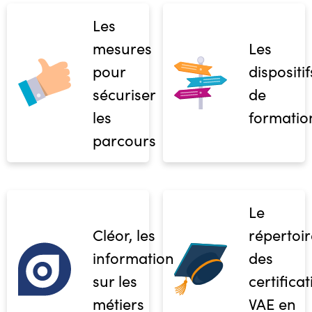
Les
mesures
Les
pour
dispositif
sécuriser
de
les
formatio
parcours
Le
Cléor, les
répertoir
informations
des
sur les
certifica
métiers
VAE en