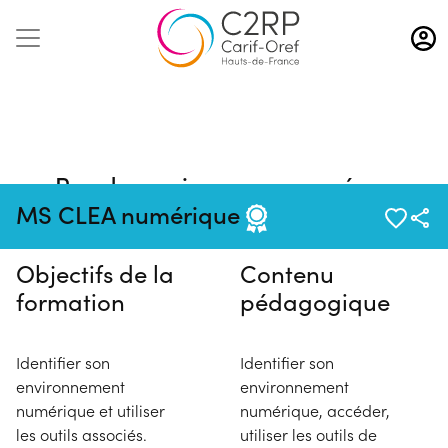
Aller
au
contenu
principal
Pas de session programmée en
ce moment
MS CLEA numérique
Objectifs de la
Contenu
formation
pédagogique
Identifier son
Identifier son
environnement
environnement
numérique et utiliser
numérique, accéder,
les outils associés.
utiliser les outils de