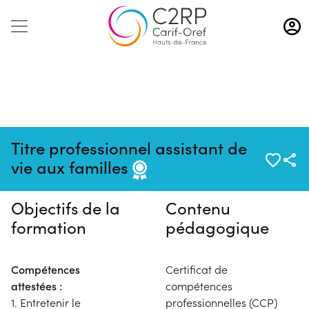
Aller
au
contenu
principal
Pas de session programmée en
Titre professionnel assistant de
ce moment
vie aux familles
Objectifs de la
Contenu
formation
pédagogique
Compétences
Certificat de
attestées :
compétences
1. Entretenir le
professionnelles (CCP)