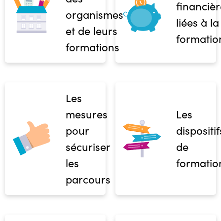
financièr
organismes
liées à la
et de leurs
formatio
formations
Les
mesures
Les
pour
dispositif
sécuriser
de
les
formatio
parcours